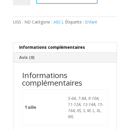
Polo
ABCL
UGS :
ND
Catégorie :
ABCL
Étiquette :
Enfant
Informations complémentaires
Avis (0)
Informations
complémentaires
5-6A, 7-8A, 9-10A,
11-12A, 13-14A, 15-
Taille
16A, XS, S, M, L, XL,
XXL