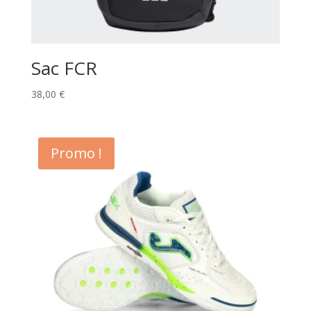
Sac FCR
38,00
€
Promo !